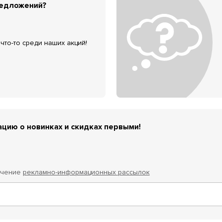
редложений?
что-то среди наших акций!
цию о новинках и скидках первыми!
учение
рекламно-информационных рассылок