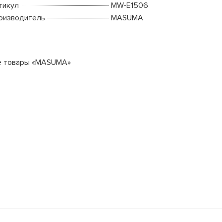
тикул
MW-E1506
оизводитель
MASUMA
е товары «MASUMA»