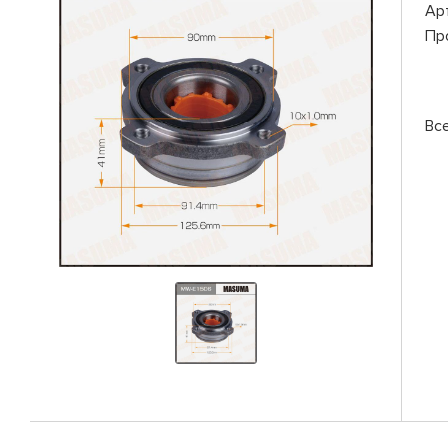
Ар
Пр
Вс