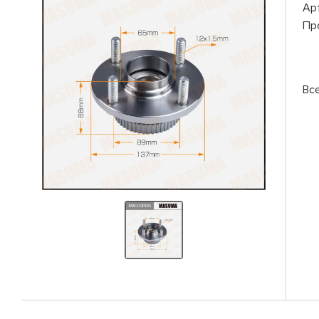
Ар
Пр
Вс