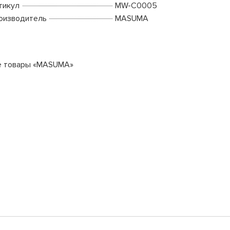
тикул
MW-C0005
оизводитель
MASUMA
е товары «MASUMA»