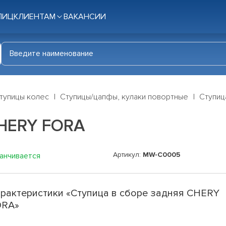
ЛИЦ
КЛИЕНТАМ
ВАКАНСИИ
тупицы колес
Ступицы/цапфы, кулаки повортные
Ступиц
CHERY FORA
Артикул:
MW-C0005
канчивается
рактеристики «Ступица в сборе задняя CHERY
ORA»