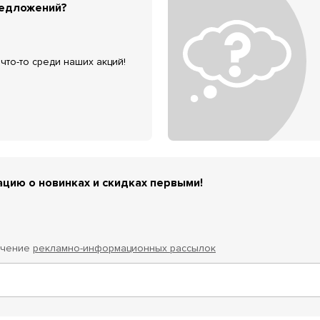
редложений?
что-то среди наших акций!
цию о новинках и скидках первыми!
учение
рекламно-информационных рассылок