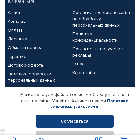
Клиентам
Акции
Согласие посетителя сайта
на обработку
Контакты
персональных данных
Оплата
Политика
Доставка
конфиденциальности
Обмен и возврат
Согласие на получение
рекламы
Гарантия
О нас
Договор-оферта
Карта сайта
Политика обработки
персональных данных
Партнерам
Мы используем файлы cookie, чтобы улучшить ваш
опыт на сайте. Узнайте больше в нашей
Политике
Корпоративным клиентам
Реквизиты компании
конфиденциальности
.
Поставщикам
Согласиться
Отклонить
© КАМАЗ ЦЕНТР ДОНЕЦК, 2015-2026. Все права защищены.