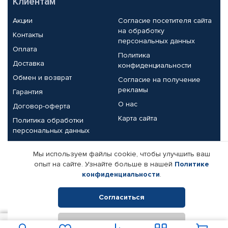
Клиентам
Акции
Согласие посетителя сайта
на обработку
Контакты
персональных данных
Оплата
Политика
Доставка
конфиденциальности
Обмен и возврат
Согласие на получение
рекламы
Гарантия
О нас
Договор-оферта
Карта сайта
Политика обработки
персональных данных
Партнерам
Мы используем файлы cookie, чтобы улучшить ваш
опыт на сайте. Узнайте больше в нашей
Политике
Корпоративным клиентам
Реквизиты компании
конфиденциальности
.
Поставщикам
Согласиться
Отклонить
© КАМАЗ ЦЕНТР ДОНЕЦК, 2015-2026. Все права защищены.