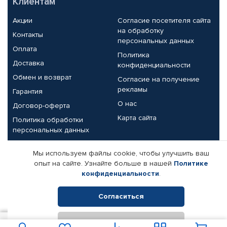
Клиентам
Акции
Согласие посетителя сайта
на обработку
Контакты
персональных данных
Оплата
Политика
Доставка
конфиденциальности
Обмен и возврат
Согласие на получение
рекламы
Гарантия
О нас
Договор-оферта
Карта сайта
Политика обработки
персональных данных
Партнерам
Мы используем файлы cookie, чтобы улучшить ваш
опыт на сайте. Узнайте больше в нашей
Политике
Корпоративным клиентам
Реквизиты компании
конфиденциальности
.
Поставщикам
Согласиться
Отклонить
© КАМАЗ ЦЕНТР ДОНЕЦК, 2015-2026. Все права защищены.