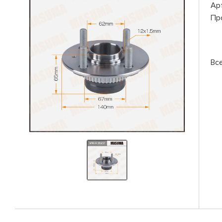
Ар
Пр
Вс