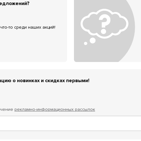
редложений?
что-то среди наших акций!
цию о новинках и скидках первыми!
учение
рекламно-информационных рассылок