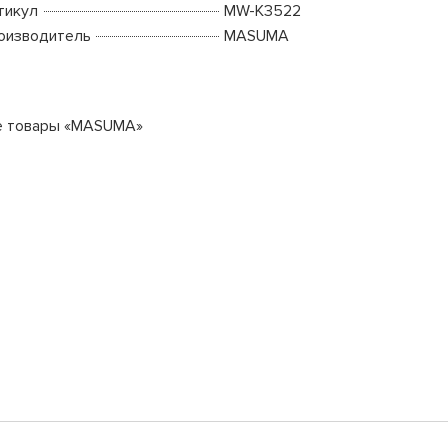
тикул
MW-K3522
оизводитель
MASUMA
е товары «MASUMA»