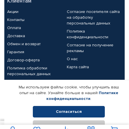
Клиентам
Акции
Согласие посетителя сайта
на обработку
Контакты
персональных данных
Оплата
Политика
Доставка
конфиденциальности
Обмен и возврат
Согласие на получение
рекламы
Гарантия
О нас
Договор-оферта
Карта сайта
Политика обработки
персональных данных
Партнерам
Мы используем файлы cookie, чтобы улучшить ваш
опыт на сайте. Узнайте больше в нашей
Политике
Корпоративным клиентам
Реквизиты компании
конфиденциальности
.
Поставщикам
Согласиться
Отклонить
© КАМАЗ ЦЕНТР ДОНЕЦК, 2015-2026. Все права защищены.