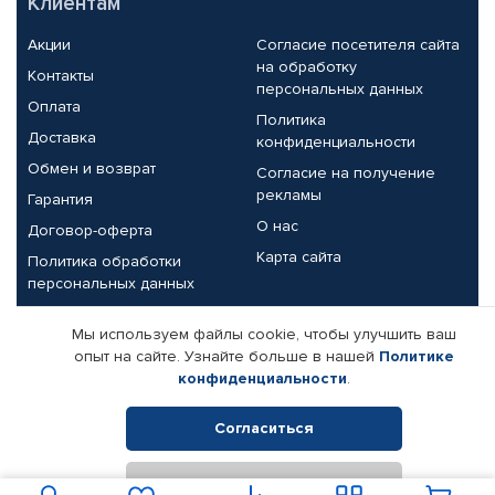
Клиентам
Акции
Согласие посетителя сайта
на обработку
Контакты
персональных данных
Оплата
Политика
Доставка
конфиденциальности
Обмен и возврат
Согласие на получение
рекламы
Гарантия
О нас
Договор-оферта
Карта сайта
Политика обработки
персональных данных
Партнерам
Мы используем файлы cookie, чтобы улучшить ваш
опыт на сайте. Узнайте больше в нашей
Политике
Корпоративным клиентам
Реквизиты компании
конфиденциальности
.
Поставщикам
Согласиться
Отклонить
© КАМАЗ ЦЕНТР ДОНЕЦК, 2015-2026. Все права защищены.