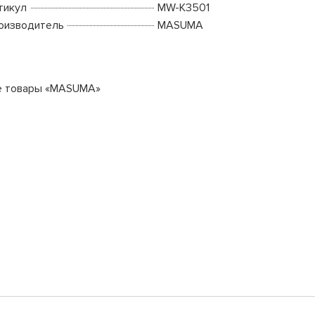
тикул
MW-K3501
оизводитель
MASUMA
е товары «MASUMA»