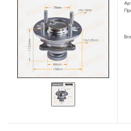
Ар
Пр
Вс