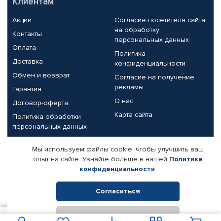
Клиентам
Акции
Согласие посетителя сайта
на обработку
Контакты
персональных данных
Оплата
Политика
Доставка
конфиденциальности
Обмен и возврат
Согласие на получение
рекламы
Гарантия
О нас
Договор-оферта
Карта сайта
Политика обработки
персональных данных
Партнерам
Мы используем файлы cookie, чтобы улучшить ваш
опыт на сайте. Узнайте больше в нашей
Политике
Корпоративным клиентам
Реквизиты компании
конфиденциальности
.
Поставщикам
Согласиться
Отклонить
© КАМАЗ ЦЕНТР ДОНЕЦК, 2015-2026. Все права защищены.