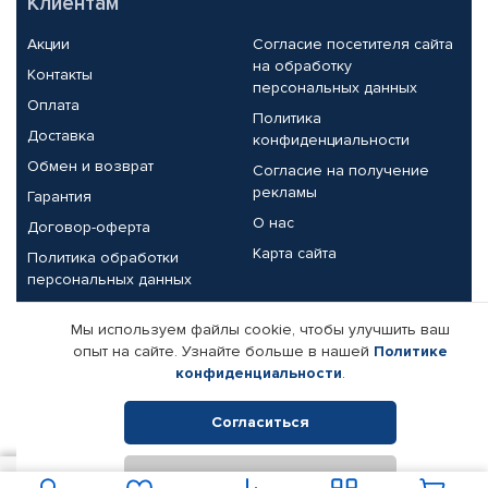
Клиентам
Акции
Согласие посетителя сайта
на обработку
Контакты
персональных данных
Оплата
Политика
Доставка
конфиденциальности
Обмен и возврат
Согласие на получение
рекламы
Гарантия
О нас
Договор-оферта
Карта сайта
Политика обработки
персональных данных
Партнерам
Мы используем файлы cookie, чтобы улучшить ваш
опыт на сайте. Узнайте больше в нашей
Политике
Корпоративным клиентам
Реквизиты компании
конфиденциальности
.
Поставщикам
Согласиться
Отклонить
© КАМАЗ ЦЕНТР ДОНЕЦК, 2015-2026. Все права защищены.