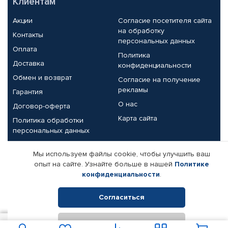
Клиентам
Акции
Согласие посетителя сайта
на обработку
Контакты
персональных данных
Оплата
Политика
Доставка
конфиденциальности
Обмен и возврат
Согласие на получение
рекламы
Гарантия
О нас
Договор-оферта
Карта сайта
Политика обработки
персональных данных
Партнерам
Мы используем файлы cookie, чтобы улучшить ваш
опыт на сайте. Узнайте больше в нашей
Политике
Корпоративным клиентам
Реквизиты компании
конфиденциальности
.
Поставщикам
Согласиться
Отклонить
© КАМАЗ ЦЕНТР ДОНЕЦК, 2015-2026. Все права защищены.