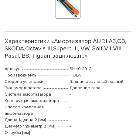
Характеристики «Амортизатор AUDI A3,Q3,
SKODA,Octavia III,Superb III, VW Golf VII-VIII,
Pasat B8, Tiguan задн.лев.пр»
Артикул
SH40-291G
Производитель
HOLA
Сторона установки
Задняя ось левый правый
Вид амортизатора
Давление газа
Система амортизатора
-
Конструкция амортизатора
-
Способ крепления
-
амортизатора
Длина 1/длина 2 [мм]
-
Диаметр 1/диаметр 2 [мм]
-
Ø трубы [мм]
-