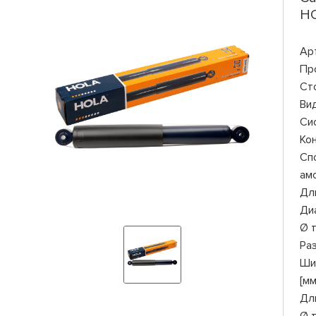
HO
Ар
Пр
Ст
Ви
Си
Ко
Сп
ам
Дли
Ди
Ø 
Ра
Ши
[мм
Дл
Ø 