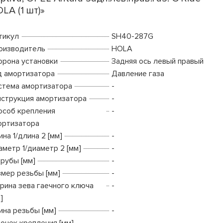
LA (1 шт)»
тикул
SH40-287G
оизводитель
HOLA
орона установки
Задняя ось левый правый
д амортизатора
Давление газа
стема амортизатора
-
нструкция амортизатора
-
особ крепления
-
ортизатора
на 1/длина 2 [мм]
-
аметр 1/диаметр 2 [мм]
-
трубы [мм]
-
змер резьбы [мм]
-
рина зева гаечного ключа
-
]
ина резьбы [мм]
-
точек крепления [мм]
-