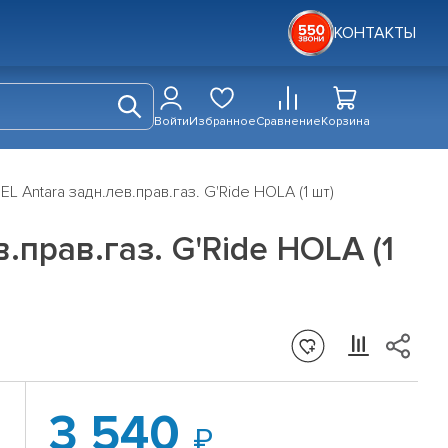
КОНТАКТЫ
Войти
Избранное
Сравнение
Корзина
 Antara задн.лев.прав.газ. G'Ride HOLA (1 шт)
прав.газ. G'Ride HOLA (1
3 540