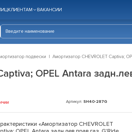
ЛИЦ
КЛИЕНТАМ
ВАКАНСИИ
мортизатор подвески
Амортизатор CHEVROLET Captiva; OPEL
tiva; OPEL Antara задн.лев.
Артикул:
SH40-287G
ичии
рактеристики «Амортизатор CHEVROLET
ptiva; OPEL Antara задн.лев.прав.газ. G'Ride