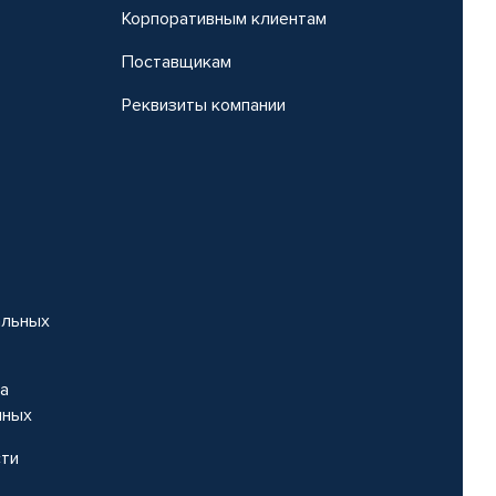
Корпоративным клиентам
Поставщикам
Реквизиты компании
альных
на
нных
сти