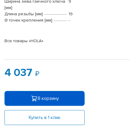
Ширина зева гаечного ключа
9
[мм]
Длина резьбы [мм]
19
Ø точек крепления [мм]
-
Все товары «HOLA»
4 037
В корзину
Купить в 1 клик