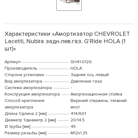
Характеристики «Амортизатор CHEVROLET
Lacetti, Nubira задн.лев.газ. G'Ride HOLA (1
шт)»
Артикул
SH41-012G
Производитель
HOLA
Сторона установки
Задняя ось левый
Вид амортизатора
Давление газа
Система амортизатора
-
Конструкция амортизатора
Амортизационная стойка
Способ крепления
Верхний стержень; Нижний
амортизатора
мост
Длина 1/длина 2 [мм]
414/601
Диаметр 1/диаметр 2 [мм]
20/14,5
Ø трубы [мм]
45
Размер резьбы [мм]
M12x1.25