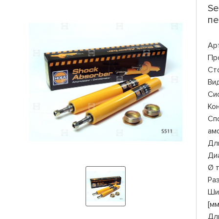
Se
пе
Ар
Пр
Ст
Ви
Си
Ко
Сп
ам
Дли
Ди
Ø 
Ра
Ши
[мм
Дл