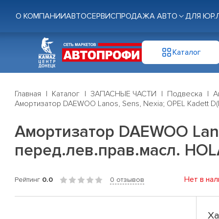
О КОМПАНИИ
АВТОСЕРВИС
ПРОДАЖА АВТО
ДЛЯ ЮР.
Каталог
Главная
Каталог
ЗАПАСНЫЕ ЧАСТИ
Подвеска
А
Амортизатор DAEWOO Lanos, Sens, Nexia; OPEL Kadett D(E)
Амортизатор DAEWOO Lanos,
перед.лев.прав.масл. HOL
Нет в нал
Рейтинг
0.0
0 отзывов
Ха