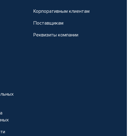
Корпоративным клиентам
Поставщикам
Реквизиты компании
альных
на
нных
сти