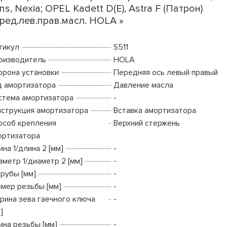
ns, Nexia; OPEL Kadett D(E), Astra F (Патрон)
ред.лев.прав.масл. HOLA »
тикул
S511
оизводитель
HOLA
орона установки
Передняя ось левый правый
д амортизатора
Давление масла
стема амортизатора
-
нструкция амортизатора
Вставка амортизатора
особ крепления
Верхний стержень
ортизатора
на 1/длина 2 [мм]
-
аметр 1/диаметр 2 [мм]
-
трубы [мм]
-
змер резьбы [мм]
-
рина зева гаечного ключа
-
]
ина резьбы [мм]
-