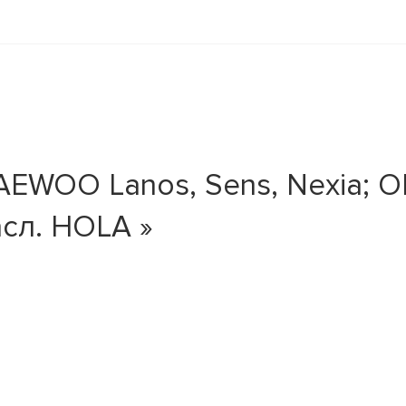
WOO Lanos, Sens, Nexia; OPE
асл. HOLA »