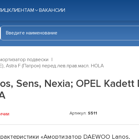
ЛИЦ
КЛИЕНТАМ
ВАКАНСИИ
мортизатор подвески
, Astra F (Патрон) перед.лев.прав.масл. HOLA
 Sens, Nexia; OPEL Kadett D(
A
Артикул:
S511
ичии
рактеристики «Амортизатор DAEWOO Lanos,