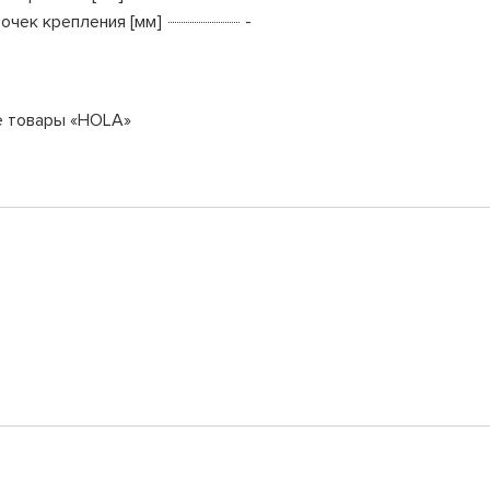
точек крепления [мм]
-
е товары «HOLA»