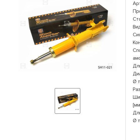
Ар
Пр
Ст
Ви
Си
Ко
Сп
ам
Дли
Ди
Ø 
Ра
Ши
[мм
Дл
Ø 