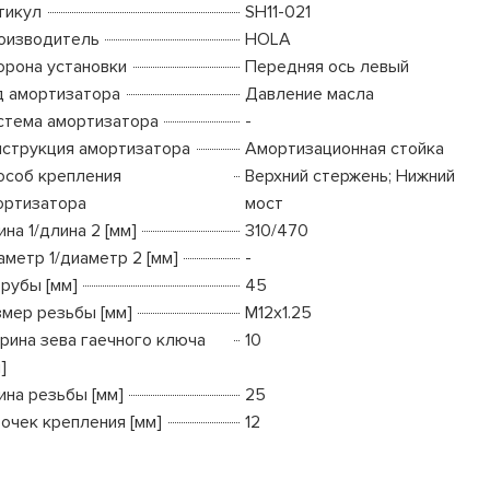
тикул
SH11-021
оизводитель
HOLA
орона установки
Передняя ось левый
д амортизатора
Давление масла
стема амортизатора
-
нструкция амортизатора
Амортизационная стойка
особ крепления
Верхний стержень; Нижний
ортизатора
мост
на 1/длина 2 [мм]
310/470
аметр 1/диаметр 2 [мм]
-
трубы [мм]
45
змер резьбы [мм]
M12x1.25
рина зева гаечного ключа
10
]
ина резьбы [мм]
25
точек крепления [мм]
12