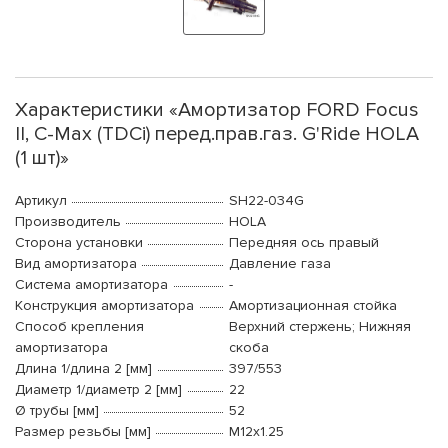
Характеристики «Амортизатор FORD Focus
II, C-Max (TDCi) перед.прав.газ. G'Ride HOLA
(1 шт)»
Артикул
SH22-034G
Производитель
HOLA
Сторона установки
Передняя ось правый
Вид амортизатора
Давление газа
Система амортизатора
-
Конструкция амортизатора
Амортизационная стойка
Способ крепления
Верхний стержень; Нижняя
амортизатора
скоба
Длина 1/длина 2 [мм]
397/553
Диаметр 1/диаметр 2 [мм]
22
Ø трубы [мм]
52
Размер резьбы [мм]
M12x1.25