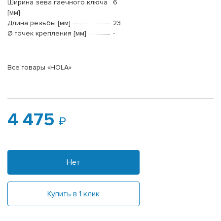
Ширина зева гаечного ключа
6
[мм]
Длина резьбы [мм]
23
Ø точек крепления [мм]
-
Все товары «HOLA»
4 475
Нет
Купить в 1 клик