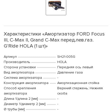
Характеристики «Амортизатор FORD Focus
III, C-Max II, Grand C-Max перед.лев.газ.
G'Ride HOLA (1 шт)»
Артикул
SH21-005G
Производитель
HOLA
Сторона установки
Передняя ось левый
Вид амортизатора
Давление газа
Система амортизатора
-
Конструкция амортизатора
Амортизационная стойка
Способ крепления
Верхний стержень; Нижняя
амортизатора
скоба
Длина 1/длина 2 [мм]
-
Диаметр 1/диаметр 2 [мм]
-
Ø трубы [мм]
-