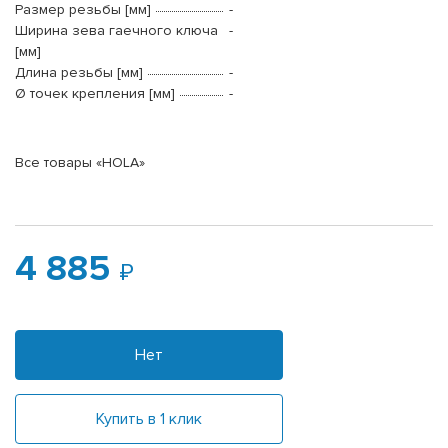
Размер резьбы [мм]
-
Ширина зева гаечного ключа
-
[мм]
Длина резьбы [мм]
-
Ø точек крепления [мм]
-
Все товары «HOLA»
4 885
Нет
Купить в 1 клик