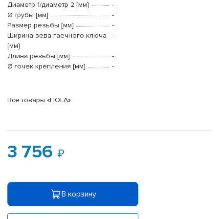
Диаметр 1/диаметр 2 [мм]
-
Ø трубы [мм]
-
Размер резьбы [мм]
-
Ширина зева гаечного ключа
-
[мм]
Длина резьбы [мм]
-
Ø точек крепления [мм]
-
Все товары «HOLA»
3 756
В корзину