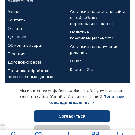
Клиентам
Акции
Согласие посетителя сайта
на обработку
Контакты
персональных данных
Оплата
Политика
Доставка
конфиденциальности
Обмен и возврат
Согласие на получение
рекламы
Гарантия
О нас
Договор-оферта
Карта сайта
Политика обработки
персональных данных
Партнерам
Мы используем файлы cookie, чтобы улучшить ваш
опыт на сайте. Узнайте больше в нашей
Политике
Корпоративным клиентам
Реквизиты компании
конфиденциальности
.
Поставщикам
Согласиться
Отклонить
© КАМАЗ ЦЕНТР ДОНЕЦК, 2015-2026. Все права защищены.