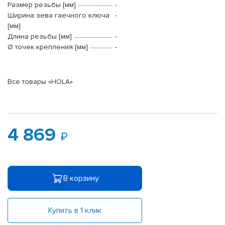
Размер резьбы [мм]
-
Ширина зева гаечного ключа
-
[мм]
Длина резьбы [мм]
-
Ø точек крепления [мм]
-
Все товары «HOLA»
4 869
В корзину
Купить в 1 клик