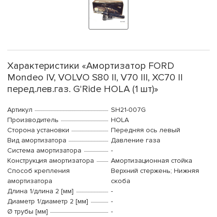
Характеристики «Амортизатор FORD
Mondeo IV, VOLVO S80 II, V70 III, XC70 II
перед.лев.газ. G'Ride HOLA (1 шт)»
Артикул
SH21-007G
Производитель
HOLA
Сторона установки
Передняя ось левый
Вид амортизатора
Давление газа
Система амортизатора
-
Конструкция амортизатора
Амортизационная стойка
Способ крепления
Верхний стержень; Нижняя
амортизатора
скоба
Длина 1/длина 2 [мм]
-
Диаметр 1/диаметр 2 [мм]
-
Ø трубы [мм]
-