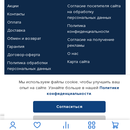
Акции
Согласие посетителя сайта
на обработку
Контакты
персональных данных
Оплата
Политика
Доставка
конфиденциальности
Обмен и возврат
Согласие на получение
рекламы
Гарантия
О нас
Договор-оферта
Карта сайта
Политика обработки
персональных данных
Партнерам
Мы используем файлы cookie, чтобы улучшить ваш
опыт на сайте. Узнайте больше в нашей
Политике
Корпоративным клиентам
Реквизиты компании
конфиденциальности
.
Поставщикам
Согласиться
Отклонить
© КАМАЗ ЦЕНТР ДОНЕЦК, 2015-2026. Все права защищены.
5 550
В корзину
Интернет-магазин автомобильных товаров Автопрофи.