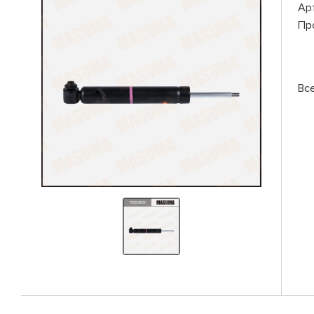
Ар
Пр
Вс