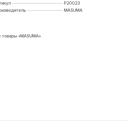
тикул
P20023
оизводитель
MASUMA
е товары «MASUMA»