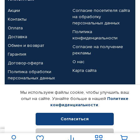
Акции
Согласие посетителя сайта
на обработку
Контакты
персональных данных
Оплата
Политика
Доставка
конфиденциальности
Обмен и возврат
Согласие на получение
рекламы
Гарантия
О нас
Договор-оферта
Карта сайта
Политика обработки
персональных данных
Партнерам
Мы используем файлы cookie, чтобы улучшить ваш
опыт на сайте. Узнайте больше в нашей
Политике
Корпоративным клиентам
Реквизиты компании
конфиденциальности
.
Поставщикам
Согласиться
Отклонить
© КАМАЗ ЦЕНТР ДОНЕЦК, 2015-2026. Все права защищены.
В корзину