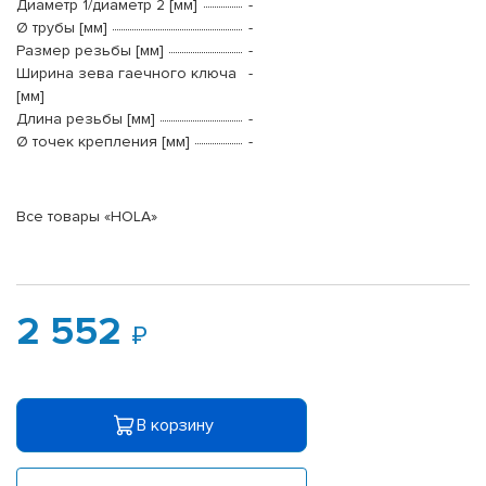
Диаметр 1/диаметр 2 [мм]
-
Ø трубы [мм]
-
Размер резьбы [мм]
-
Ширина зева гаечного ключа
-
[мм]
Длина резьбы [мм]
-
Ø точек крепления [мм]
-
Все товары «HOLA»
2 552
В корзину