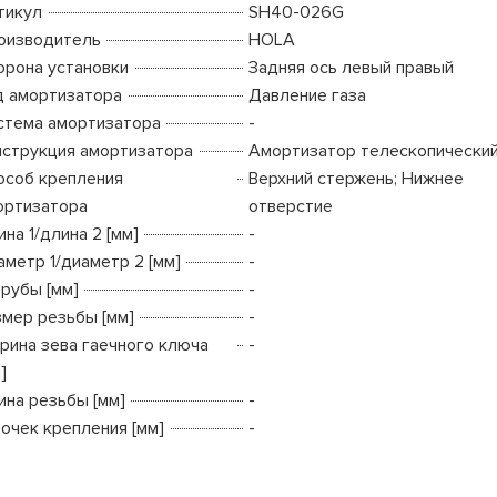
тикул
SH40-026G
оизводитель
HOLA
орона установки
Задняя ось левый правый
д амортизатора
Давление газа
стема амортизатора
-
нструкция амортизатора
Амортизатор телескопически
особ крепления
Верхний стержень; Нижнее
ортизатора
отверстие
на 1/длина 2 [мм]
-
аметр 1/диаметр 2 [мм]
-
трубы [мм]
-
змер резьбы [мм]
-
рина зева гаечного ключа
-
]
ина резьбы [мм]
-
точек крепления [мм]
-