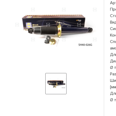
Ар
Пр
Ст
Ви
Си
Ко
Сп
ам
Дли
Ди
Ø 
Ра
Ши
[мм
Дл
Ø 