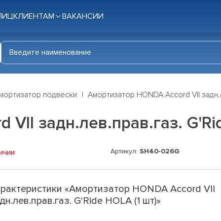
ЛИЦ
КЛИЕНТАМ
ВАКАНСИИ
мортизатор подвески
Амортизатор HONDA Accord VII задн.л
VII задн.лев.прав.газ. G'Rid
Артикул:
SH40-026G
ичии
рактеристики «Амортизатор HONDA Accord VII
дн.лев.прав.газ. G'Ride HOLA (1 шт)»