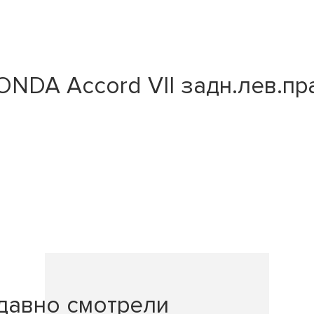
DA Accord VII задн.лев.прав
давно смотрели