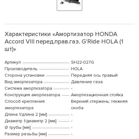
Характеристики «Амортизатор HONDA
Accord VIII перед.прав.газ. G'Ride HOLA (1
шт)»
Артикул
SH22-027G
Производитель
HOLA
Сторона установки
Передняя ось правый
Вид амортизатора
Давление газа
Система амортизатора
-
Конструкция амортизатора
Амортизационная стойка
Способ крепления
Верхний стержень; Нижняя
амортизатора
скоба
Длина 1/длина 2 [мм]
-
Диаметр 1/диаметр 2 [мм]
-
Ø трубы [мм]
-
Размер резьбы [мм]
-