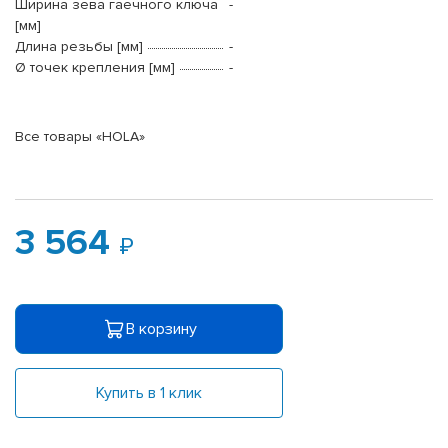
Ширина зева гаечного ключа
-
[мм]
Длина резьбы [мм]
-
Ø точек крепления [мм]
-
Все товары «HOLA»
3 564
В корзину
Купить в 1 клик