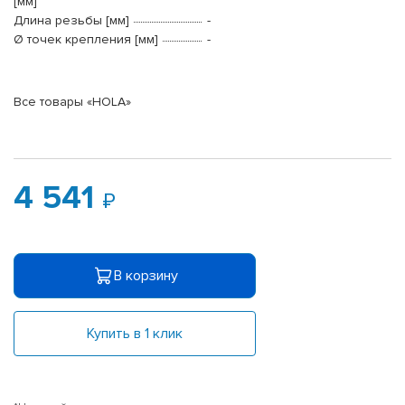
[мм]
Длина резьбы [мм]
-
Ø точек крепления [мм]
-
Все товары «HOLA»
4 541
В корзину
Купить в 1 клик