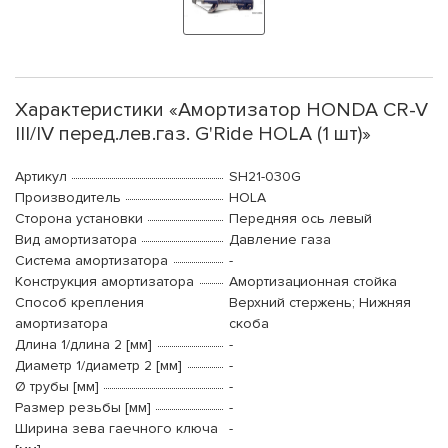
Характеристики «Амортизатор HONDA CR-V
III/IV перед.лев.газ. G'Ride HOLA (1 шт)»
Артикул
SH21-030G
Производитель
HOLA
Сторона установки
Передняя ось левый
Вид амортизатора
Давление газа
Система амортизатора
-
Конструкция амортизатора
Амортизационная стойка
Способ крепления
Верхний стержень; Нижняя
амортизатора
скоба
Длина 1/длина 2 [мм]
-
Диаметр 1/диаметр 2 [мм]
-
Ø трубы [мм]
-
Размер резьбы [мм]
-
Ширина зева гаечного ключа
-