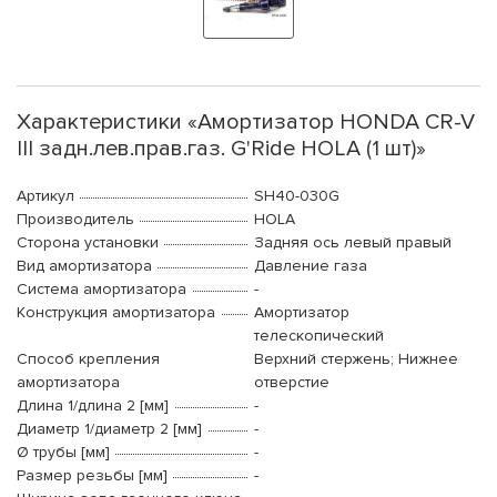
Характеристики «Амортизатор HONDA CR-V
III задн.лев.прав.газ. G'Ride HOLA (1 шт)»
Артикул
SH40-030G
Производитель
HOLA
Сторона установки
Задняя ось левый правый
Вид амортизатора
Давление газа
Система амортизатора
-
Конструкция амортизатора
Амортизатор
телескопический
Способ крепления
Верхний стержень; Нижнее
амортизатора
отверстие
Длина 1/длина 2 [мм]
-
Диаметр 1/диаметр 2 [мм]
-
Ø трубы [мм]
-
Размер резьбы [мм]
-