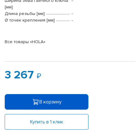
Ширина зева гаечного ключа
-
[мм]
Длина резьбы [мм]
-
Ø точек крепления [мм]
-
Все товары «HOLA»
3 267
В корзину
Купить в 1 клик