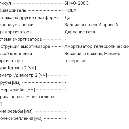
тикул
SH40-288G
оизводитель
HOLA
одажа на другие платформы
Да
орона установки
Задняя ось левый правый
д амортизатора
Давление газа
стема амортизатора
-
нструкция амортизатора
Амортизатор телескопически
особ крепления
Верхний стержень; Нижнее
ортизатора
отверстие
на 1/длина 2 [мм]
-
аметр 1/диаметр 2 [мм]
-
трубы [мм]
-
змер резьбы [мм]
-
рина зева гаечного ключа
-
]
ина резьбы [мм]
-
точек крепления [мм]
-