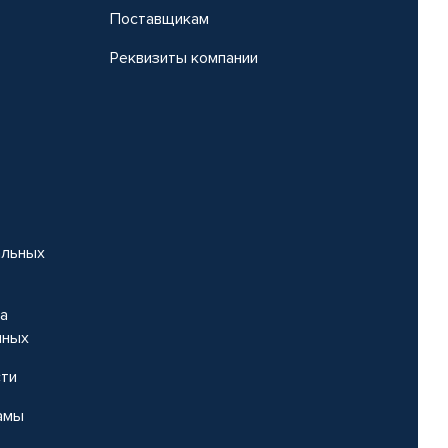
Поставщикам
Реквизиты компании
альных
на
нных
сти
амы