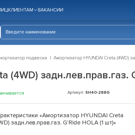
ЛИЦ
КЛИЕНТАМ
ВАКАНСИИ
мортизатор подвески
Амортизатор HYUNDAI Creta (4WD) зад
 (4WD) задн.лев.прав.газ. G
Артикул:
SH40-288G
канчивается
рактеристики «Амортизатор HYUNDAI Creta
WD) задн.лев.прав.газ. G'Ride HOLA (1 шт)»