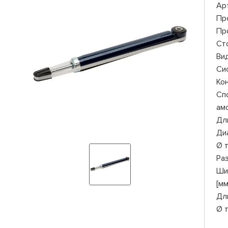
Ар
Пр
Пр
Ст
Ви
Си
Ко
Сп
ам
Дли
Ди
Ø 
Ра
Ши
[мм
Дл
Ø 