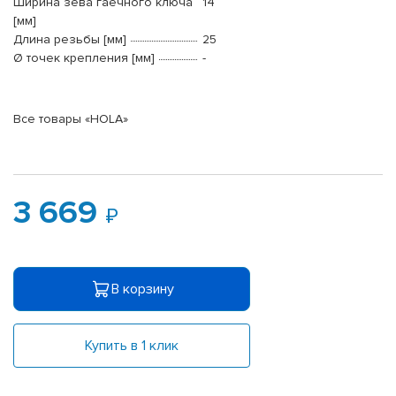
Ширина зева гаечного ключа
14
[мм]
Длина резьбы [мм]
25
Ø точек крепления [мм]
-
Все товары «HOLA»
3 669
В корзину
Купить в 1 клик