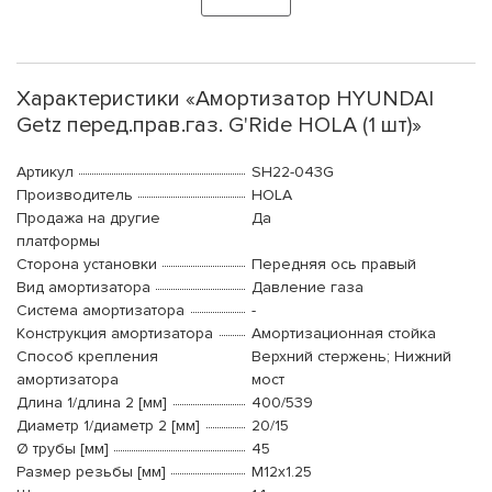
Характеристики «Амортизатор HYUNDAI
Getz перед.прав.газ. G'Ride HOLA (1 шт)»
Артикул
SH22-043G
Производитель
HOLA
Продажа на другие
Да
платформы
Сторона установки
Передняя ось правый
Вид амортизатора
Давление газа
Система амортизатора
-
Конструкция амортизатора
Амортизационная стойка
Способ крепления
Верхний стержень; Нижний
амортизатора
мост
Длина 1/длина 2 [мм]
400/539
Диаметр 1/диаметр 2 [мм]
20/15
Ø трубы [мм]
45
Размер резьбы [мм]
M12x1.25