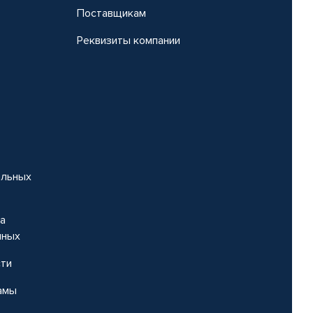
Поставщикам
Реквизиты компании
альных
на
нных
сти
амы