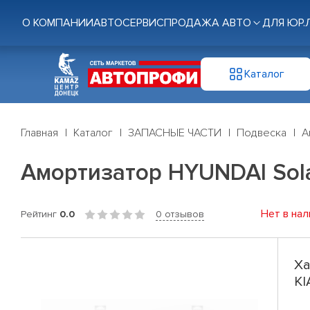
О КОМПАНИИ
АВТОСЕРВИС
ПРОДАЖА АВТО
ДЛЯ ЮР.
Каталог
Главная
Каталог
ЗАПАСНЫЕ ЧАСТИ
Подвеска
А
Амортизатор HYUNDAI Solaris
Нет в нал
Рейтинг
0.0
0 отзывов
Ха
KI