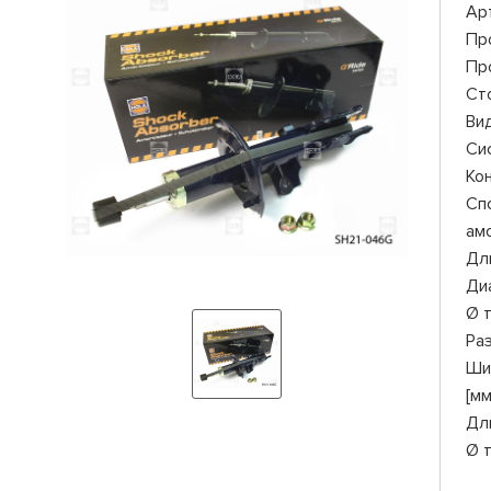
Ар
Пр
Пр
Ст
Ви
Си
Ко
Сп
ам
Дли
Ди
Ø 
Ра
Ши
[мм
Дл
Ø 