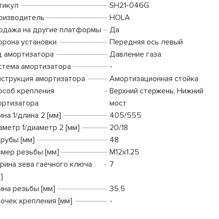
тикул
SH21-046G
оизводитель
HOLA
одажа на другие платформы
Да
орона установки
Передняя ось левый
д амортизатора
Давление газа
стема амортизатора
-
нструкция амортизатора
Амортизационная стойка
особ крепления
Верхний стержень; Нижний
ортизатора
мост
на 1/длина 2 [мм]
405/555
аметр 1/диаметр 2 [мм]
20/18
трубы [мм]
48
змер резьбы [мм]
M12x1.25
рина зева гаечного ключа
7
]
ина резьбы [мм]
35,5
точек крепления [мм]
-