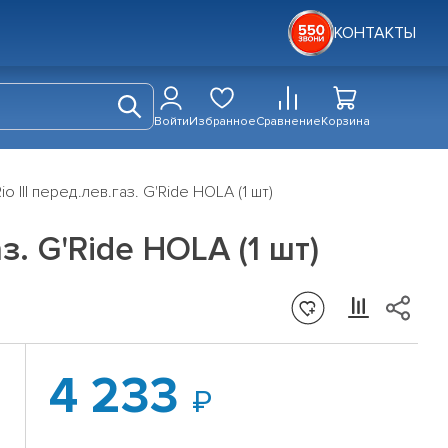
КОНТАКТЫ
Войти
Избранное
Сравнение
Корзина
o III перед.лев.газ. G'Ride HOLA (1 шт)
з. G'Ride HOLA (1 шт)
4 233