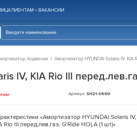
ЛИЦ
КЛИЕНТАМ
ВАКАНСИИ
мортизатор подвески
Амортизатор HYUNDAI Solaris IV, KIA Ri
 IV, KIA Rio III перед.лев.га
Артикул:
SH21-046G
ичии
рактеристики «Амортизатор HYUNDAI Solaris IV,
A Rio III перед.лев.газ. G'Ride HOLA (1 шт)»