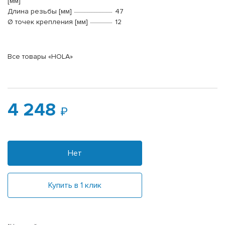
[мм]
Длина резьбы [мм]
47
Ø точек крепления [мм]
12
Все товары «HOLA»
4 248
Нет
Купить в 1 клик