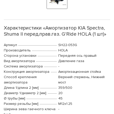
Характеристики «Амортизатор KIA Spectra,
Shuma II перед.прав.газ. G'Ride HOLA (1 шт)»
Артикул
SH22-053G
Производитель
HOLA
Сторона установки
Передняя ось правый
Вид амортизатора
Давление газа
Система амортизатора
-
Конструкция амортизатора
Амортизационная стойка
Способ крепления
Верхний стержень; Нижний
амортизатора
мост
Длина 1/длина 2 [мм]
359/500
Диаметр 1/диаметр 2 [мм]
20
Ø трубы [мм]
45
Размер резьбы [мм]
M12x1.25
Ширина зева гаечного ключа
-