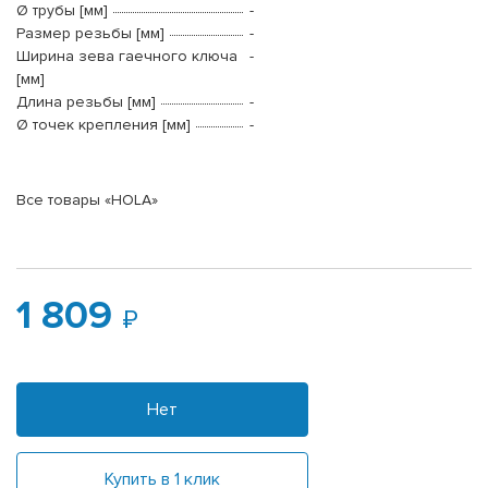
Ø трубы [мм]
-
Размер резьбы [мм]
-
Ширина зева гаечного ключа
-
[мм]
Длина резьбы [мм]
-
Ø точек крепления [мм]
-
Все товары «HOLA»
1 809
Нет
Купить в 1 клик