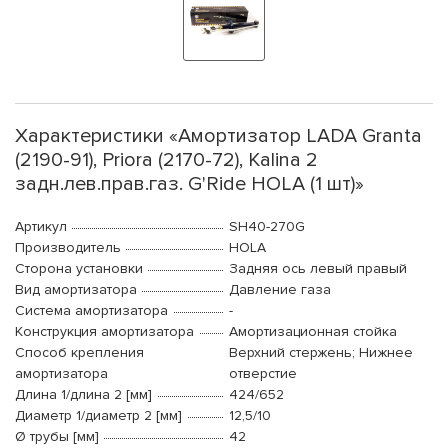
Характеристики «Амортизатор LADA Granta
(2190-91), Priora (2170-72), Kalina 2
задн.лев.прав.газ. G'Ride HOLA (1 шт)»
Артикул
SH40-270G
Производитель
HOLA
Сторона установки
Задняя ось левый правый
Вид амортизатора
Давление газа
Система амортизатора
-
Конструкция амортизатора
Амортизационная стойка
Способ крепления
Верхний стержень; Нижнее
амортизатора
отверстие
Длина 1/длина 2 [мм]
424/652
Диаметр 1/диаметр 2 [мм]
12,5/10
Ø трубы [мм]
42