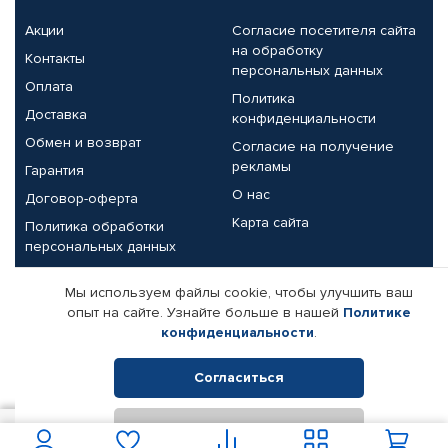
Акции
Согласие посетителя сайта
на обработку
Контакты
персональных данных
Оплата
Политика
Доставка
конфиденциальности
Обмен и возврат
Согласие на получение
рекламы
Гарантия
О нас
Договор-оферта
Карта сайта
Политика обработки
персональных данных
Партнерам
Мы используем файлы cookie, чтобы улучшить ваш
опыт на сайте. Узнайте больше в нашей
Политике
Корпоративным клиентам
Реквизиты компании
конфиденциальности
.
Поставщикам
Согласиться
Отклонить
© КАМАЗ ЦЕНТР ДОНЕЦК, 2015-2026. Все права защищены.
В корзину
Интернет-магазин автомобильных товаров Автопрофи.