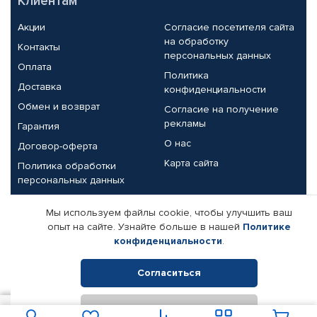
Клиентам
Акции
Согласие посетителя сайта
на обработку
Контакты
персональных данных
Оплата
Политика
Доставка
конфиденциальности
Обмен и возврат
Согласие на получение
рекламы
Гарантия
О нас
Договор-оферта
Карта сайта
Политика обработки
персональных данных
Партнерам
Мы используем файлы cookie, чтобы улучшить ваш
опыт на сайте. Узнайте больше в нашей
Политике
Корпоративным клиентам
Реквизиты компании
конфиденциальности
.
Поставщикам
Согласиться
Отклонить
© КАМАЗ ЦЕНТР ДОНЕЦК, 2015-2026. Все права защищены.