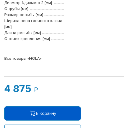
Диаметр 1/диаметр 2 [мм]
-
Ø трубы [мм]
-
Размер резьбы [мм]
-
Ширина зева гаечного ключа
-
[мм]
Длина резьбы [мм]
-
Ø точек крепления [мм]
-
Все товары «HOLA»
4 875
В корзину