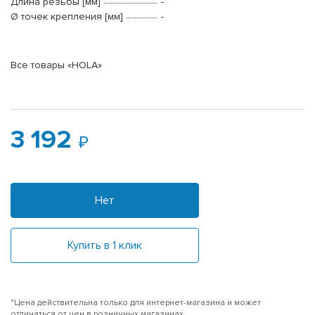
Длина резьбы [мм]
-
Ø точек крепления [мм]
-
Все товары «HOLA»
3 192
Нет
Купить в 1 клик
*Цена действительна только для интернет-магазина и может
отличаться от цен в розничных магазинах