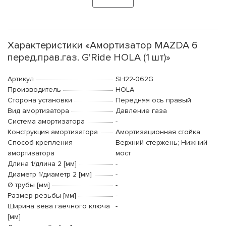
Характеристики «Амортизатор MAZDA 6
перед.прав.газ. G'Ride HOLA (1 шт)»
Артикул
SH22-062G
Производитель
HOLA
Сторона установки
Передняя ось правый
Вид амортизатора
Давление газа
Система амортизатора
-
Конструкция амортизатора
Амортизационная стойка
Способ крепления
Верхний стержень; Нижний
амортизатора
мост
Длина 1/длина 2 [мм]
-
Диаметр 1/диаметр 2 [мм]
-
Ø трубы [мм]
-
Размер резьбы [мм]
-
Ширина зева гаечного ключа
-
[мм]