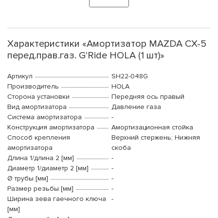
Характеристики «Амортизатор MAZDA CX-5
перед.прав.газ. G'Ride HOLA (1 шт)»
Артикул
SH22-048G
Производитель
HOLA
Сторона установки
Передняя ось правый
Вид амортизатора
Давление газа
Система амортизатора
-
Конструкция амортизатора
Амортизационная стойка
Способ крепления
Верхний стержень; Нижняя
амортизатора
скоба
Длина 1/длина 2 [мм]
-
Диаметр 1/диаметр 2 [мм]
-
Ø трубы [мм]
-
Размер резьбы [мм]
-
Ширина зева гаечного ключа
-
[мм]