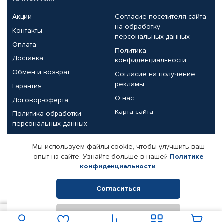
Акции
Согласие посетителя сайта
на обработку
Контакты
персональных данных
Оплата
Политика
Доставка
конфиденциальности
Обмен и возврат
Согласие на получение
рекламы
Гарантия
О нас
Договор-оферта
Карта сайта
Политика обработки
персональных данных
Партнерам
Мы используем файлы cookie, чтобы улучшить ваш
опыт на сайте. Узнайте больше в нашей
Политике
Корпоративным клиентам
Реквизиты компании
конфиденциальности
.
Поставщикам
Согласиться
Отклонить
© КАМАЗ ЦЕНТР ДОНЕЦК, 2015-2026. Все права защищены.
В корзину