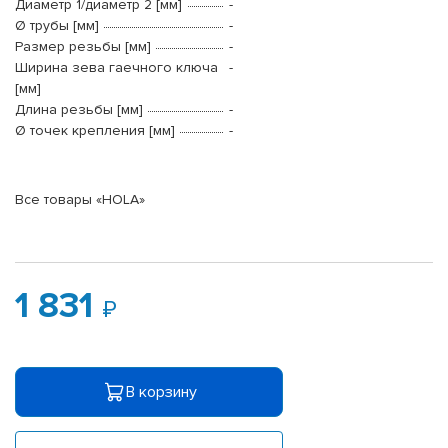
Диаметр 1/диаметр 2 [мм]
-
Ø трубы [мм]
-
Размер резьбы [мм]
-
Ширина зева гаечного ключа
-
[мм]
Длина резьбы [мм]
-
Ø точек крепления [мм]
-
Все товары «HOLA»
1 831
В корзину