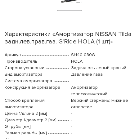
Характеристики «Амортизатор NISSAN Tiida
задн.лев.прав.газ. G'Ride HOLA (1 шт)»
Артикул
SH40-080G
Производитель
HOLA
Сторона установки
Задняя ось левый правый
Вид амортизатора
Давление газа
Система амортизатора
-
Конструкция амортизатора
Амортизатор
телескопический
Способ крепления
Верхний стержень; Нижнее
амортизатора
отверстие
Длина 1/длина 2 [мм]
-
Диаметр 1/диаметр 2 [мм]
-
Ø трубы [мм]
-
Размер резьбы [мм]
-