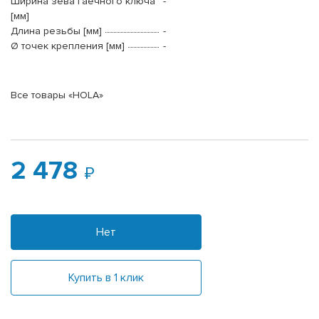
Ширина зева гаечного ключа
-
[мм]
Длина резьбы [мм]
-
Ø точек крепления [мм]
-
Все товары «HOLA»
2 478
Нет
Купить в 1 клик