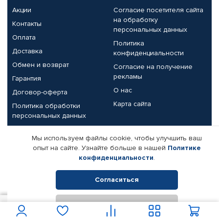
Акции
Согласие посетителя сайта
на обработку
Контакты
персональных данных
Оплата
Политика
Доставка
конфиденциальности
Обмен и возврат
Согласие на получение
рекламы
Гарантия
О нас
Договор-оферта
Карта сайта
Политика обработки
персональных данных
Партнерам
Мы используем файлы cookie, чтобы улучшить ваш
опыт на сайте. Узнайте больше в нашей
Политике
Корпоративным клиентам
Реквизиты компании
конфиденциальности
.
Поставщикам
Согласиться
Отклонить
© КАМАЗ ЦЕНТР ДОНЕЦК, 2015-2026. Все права защищены.
6 250
В корзину
Интернет-магазин автомобильных товаров Автопрофи.