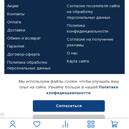
Акции
Согласие посетителя сайта
на обработку
Контакты
персональных данных
Оплата
Политика
Доставка
конфиденциальности
Обмен и возврат
Согласие на получение
рекламы
Гарантия
О нас
Договор-оферта
Карта сайта
Политика обработки
персональных данных
Партнерам
Мы используем файлы cookie, чтобы улучшить ваш
опыт на сайте. Узнайте больше в нашей
Политике
Корпоративным клиентам
Реквизиты компании
конфиденциальности
.
Поставщикам
Согласиться
Отклонить
© КАМАЗ ЦЕНТР ДОНЕЦК, 2015-2026. Все права защищены.
6 900
В корзину
Интернет-магазин автомобильных товаров Автопрофи.