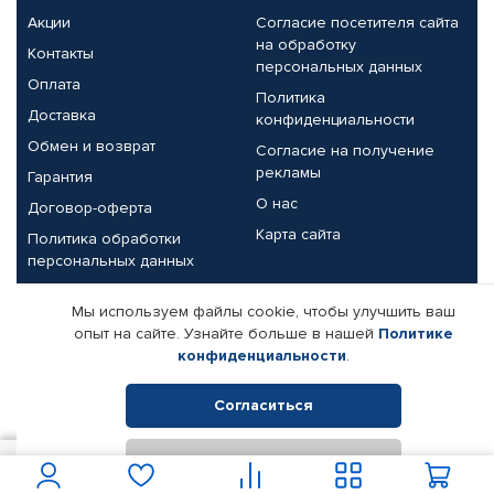
Акции
Согласие посетителя сайта
на обработку
Контакты
персональных данных
Оплата
Политика
Доставка
конфиденциальности
Обмен и возврат
Согласие на получение
рекламы
Гарантия
О нас
Договор-оферта
Карта сайта
Политика обработки
персональных данных
Партнерам
Мы используем файлы cookie, чтобы улучшить ваш
опыт на сайте. Узнайте больше в нашей
Политике
Корпоративным клиентам
Реквизиты компании
конфиденциальности
.
Поставщикам
Согласиться
Отклонить
© КАМАЗ ЦЕНТР ДОНЕЦК, 2015-2026. Все права защищены.
6 350
В корзину
Интернет-магазин автомобильных товаров Автопрофи.