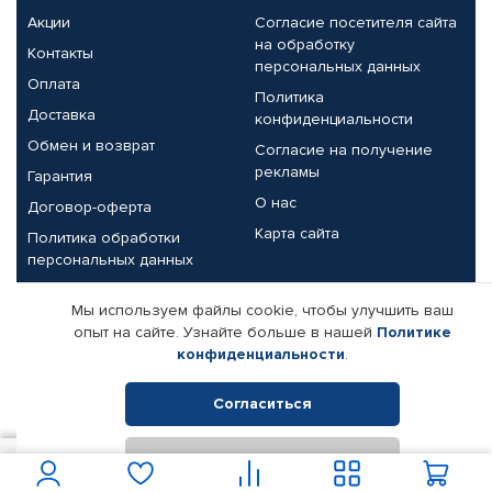
Акции
Согласие посетителя сайта
на обработку
Контакты
персональных данных
Оплата
Политика
Доставка
конфиденциальности
Обмен и возврат
Согласие на получение
рекламы
Гарантия
О нас
Договор-оферта
Карта сайта
Политика обработки
персональных данных
Партнерам
Мы используем файлы cookie, чтобы улучшить ваш
опыт на сайте. Узнайте больше в нашей
Политике
Корпоративным клиентам
Реквизиты компании
конфиденциальности
.
Поставщикам
Согласиться
Отклонить
© КАМАЗ ЦЕНТР ДОНЕЦК, 2015-2026. Все права защищены.
5 400
В корзину
Интернет-магазин автомобильных товаров Автопрофи.