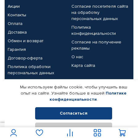
Акции
Согласие посетителя сайта
на обработку
Контакты
персональных данных
Оплата
Политика
Доставка
конфиденциальности
Обмен и возврат
Согласие на получение
рекламы
Гарантия
О нас
Договор-оферта
Карта сайта
Политика обработки
персональных данных
Партнерам
Мы используем файлы cookie, чтобы улучшить ваш
опыт на сайте. Узнайте больше в нашей
Политике
Корпоративным клиентам
Реквизиты компании
конфиденциальности
.
Поставщикам
Согласиться
Отклонить
© КАМАЗ ЦЕНТР ДОНЕЦК, 2015-2026. Все права защищены.
6 850
В корзину
Интернет-магазин автомобильных товаров Автопрофи.