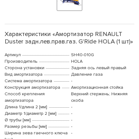
Характеристики «Амортизатор RENAULT
Duster задн.лев.прав.газ. G'Ride HOLA (1 шт)»
Артикул
SH40-010G
Производитель
HOLA
Сторона установки
Задняя ось левый правый
Вид амортизатора
Давление газа
Система амортизатора
-
Конструкция амортизатора
Амортизационная стойка
Способ крепления
Верхний стержень; Нижняя
амортизатора
скоба
Длина 1/длина 2 [мм]
-
Диаметр 1/диаметр 2 [мм]
-
Ø трубы [мм]
-
Размер резьбы [мм]
-
Ширина зева гаечного ключа
-