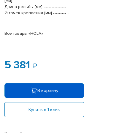
[мм]
Длина резьбы [мм]
-
Ø точек крепления [мм]
-
Все товары «HOLA»
5 381
В корзину
Купить в 1 клик