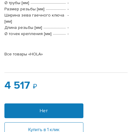
Ø трубы [мм]
-
Размер резьбы [мм]
-
Ширина зева гаечного ключа
-
[мм]
Длина резьбы [мм]
-
Ø точек крепления [мм]
-
Все товары «HOLA»
4 517
Нет
Купить в 1 клик