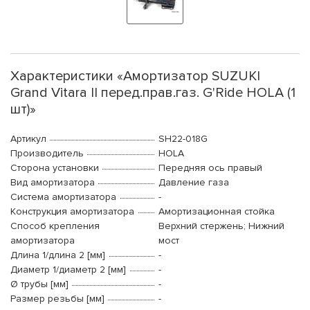
Характеристики «Амортизатор SUZUKI
Grand Vitara II перед.прав.газ. G'Ride HOLA (1
шт)»
Артикул
SH22-018G
Производитель
HOLA
Сторона установки
Передняя ось правый
Вид амортизатора
Давление газа
Система амортизатора
-
Конструкция амортизатора
Амортизационная стойка
Способ крепления
Верхний стержень; Нижний
амортизатора
мост
Длина 1/длина 2 [мм]
-
Диаметр 1/диаметр 2 [мм]
-
Ø трубы [мм]
-
Размер резьбы [мм]
-