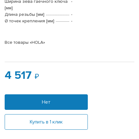
Ширина зева гаечного ключа
-
[мм]
Длина резьбы [мм]
-
Ø точек крепления [мм]
-
Все товары «HOLA»
4 517
Нет
Купить в 1 клик