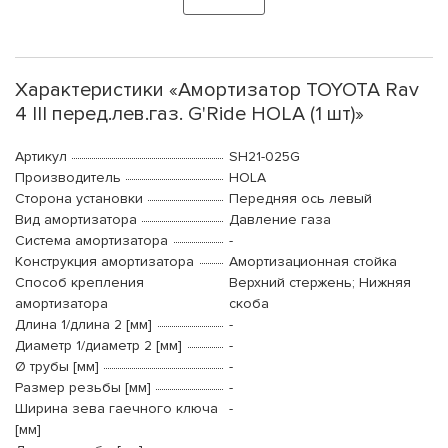
Характеристики «Амортизатор TOYOTA Rav
4 III перед.лев.газ. G'Ride HOLA (1 шт)»
Артикул
SH21-025G
Производитель
HOLA
Сторона установки
Передняя ось левый
Вид амортизатора
Давление газа
Система амортизатора
-
Конструкция амортизатора
Амортизационная стойка
Способ крепления
Верхний стержень; Нижняя
амортизатора
скоба
Длина 1/длина 2 [мм]
-
Диаметр 1/диаметр 2 [мм]
-
Ø трубы [мм]
-
Размер резьбы [мм]
-
Ширина зева гаечного ключа
-
[мм]