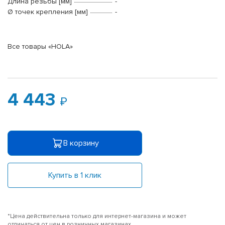
Длина резьбы [мм]
-
Ø точек крепления [мм]
-
Все товары «HOLA»
4 443
В корзину
Купить в 1 клик
*Цена действительна только для интернет-магазина и может
отличаться от цен в розничных магазинах