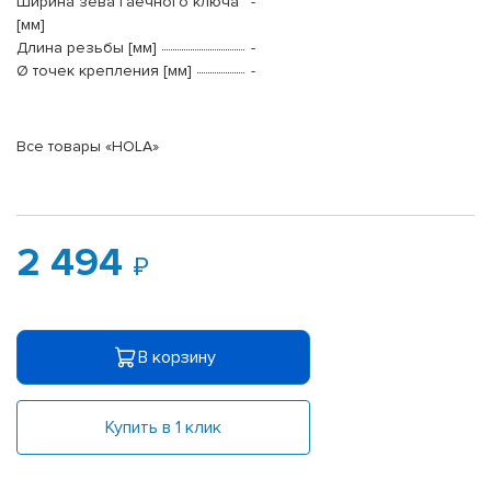
Ширина зева гаечного ключа
-
[мм]
Длина резьбы [мм]
-
Ø точек крепления [мм]
-
Все товары «HOLA»
2 494
В корзину
Купить в 1 клик