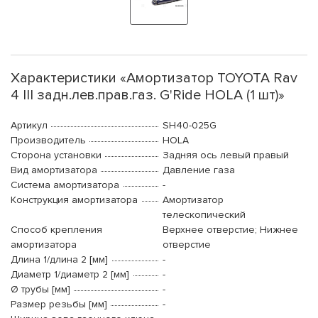
Характеристики «Амортизатор TOYOTA Rav
4 III задн.лев.прав.газ. G'Ride HOLA (1 шт)»
Артикул
SH40-025G
Производитель
HOLA
Сторона установки
Задняя ось левый правый
Вид амортизатора
Давление газа
Система амортизатора
-
Конструкция амортизатора
Амортизатор
телескопический
Способ крепления
Верхнее отверстие; Нижнее
амортизатора
отверстие
Длина 1/длина 2 [мм]
-
Диаметр 1/диаметр 2 [мм]
-
Ø трубы [мм]
-
Размер резьбы [мм]
-