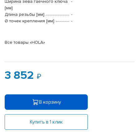
Ширина зева гаечного ключа
-
[мм]
Длина резьбы [мм]
-
Ø точек крепления [мм]
-
Все товары «HOLA»
3 852
В корзину
Купить в 1 клик